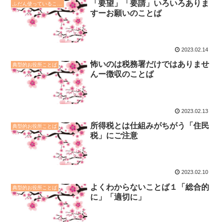
「要望」「要請」いろいろありま
ふだん使っていることば
すーお願いのことば
2023.02.14
怖いのは税務署だけではありませ
典型的お役所ことば
んー徴収のことば
2023.02.13
所得税とは仕組みがちがう「住民
典型的お役所ことば
税」にご注意
2023.02.10
よくわからないことば１「総合的
典型的お役所ことば
に」「適切に」