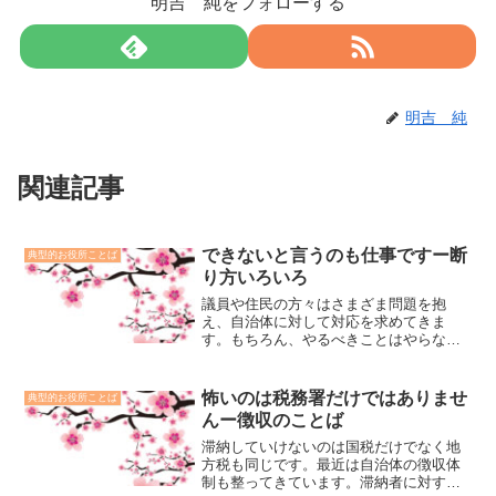
明吉 純をフォローする
明吉 純
関連記事
できないと言うのも仕事ですー断
典型的お役所ことば
り方いろいろ
議員や住民の方々はさまざま問題を抱
え、自治体に対して対応を求めてきま
す。もちろん、やるべきことはやらなけ
ればなりませんが、お役所の世界では、
一定のルールがあります。また、マンパ
ワーと予算には限りがあります。やむを
怖いのは税務署だけではありませ
典型的お役所ことば
得ず、お断りすることもありますが、断
んー徴収のことば
り方が大切です。
滞納していけないのは国税だけでなく地
方税も同じです。最近は自治体の徴収体
制も整ってきています。滞納者に対する