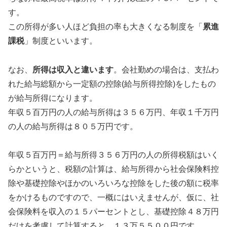
す。
この所得が多い人ほど負担の率も大きくなる制度を「
累進
課税
」制度といいます。
なお、
所得は収入と違います
。会社勤めの場合は、支払わ
れた給与総額から一定額の控除(給与所得控除)をしたもの
が給与所得になります。
年収５百万円の人の給与所得は３５６万円、年収１千万円
の人の給与所得は８０５万円です。
年収５百万円＝給与所得３５６万円の人の所得税額はいく
らかというと、税額の計算は、給与所得から社会保険料控
除や基礎控除やほかのいろいろな控除をした後の額に税率
をかけるものですので、一概にはいえませんが、仮に、社
会保険料を収入の１５パーセントとし、基礎控除４８万円
だけを考慮して計算すると、１３万５５００円です。