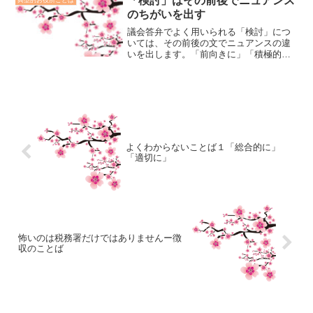
「検討」はその前後でニュアンス
典型的お役所ことば
ある」などは、真意や謝罪していること
のちがいを出す
が伝わっているでしょうか？
議会答弁でよく用いられる「検討」につ
いては、その前後の文でニュアンスの違
いを出します。「前向きに」「積極的
に」は、やる方向、「慎重に」「可否も
含めて」は、やらない方向というよう
に。
よくわからないことば１「総合的に」
「適切に」
怖いのは税務署だけではありませんー徴
収のことば