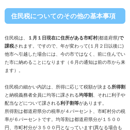
住民税についてのその他の基本事項
住民税は、
１月１日現在に住所がある市町村
(都道府県)
で
課税
されます。ですので、年が変わって(１月２日以後に)
他市へ引越した場合には、今の市ではなく、前に住んでい
た市に納めることになります（６月の通知は前の市から来
ます）。
住民税の細かい内訳は、所得に応じて税額が決まる
所得割
と納税義務者全員に均等に課される
均等割
、それに利子や
配当などについて課される
利子割等
があります。
所得割は都道府県分の税率が４パーセント、市町村分の税
率が６パーセントです。均等割は都道府県分が１５００
円、市町村分が３５００円となっています(異なる場合も