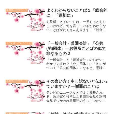
自治体の取る手続について、説明しま
す。
よくわからないことば１「総合的
典型的お役所ことば
に」「適切に」
お役所ことばの中には、一見もっともら
しいけれど、何を言っているかわからな
いことばがたくさんあります。「総合的
に」「適切に」はその例ですが、つかわ
れる場面とベターなつかい方を考えま
す。
「一般会計・普通会計」「公共
ふだん使っていることば
(的)団体」―お役所ことばの似て
非なるもの２
「一般会計」と「普通会計」のちがい、
わかりますか？「公共団体」に「的」が
ついて「公共的団体」になると、意味が
どのように変わるのでしょうか？わかり
にくいといわれるお役所ことば。その一
つの原因は、似ていて紛らわしいことば
その言い方！申し訳ないと伝わっ
典型的お役所ことば
があることです。本記事は、そのような
ていますか？ー謝罪のことば
ことばを説明するものです。
テレビのニュースなどでよく放映され
る、政治家や役所による謝罪会見や釈明
会見でつかわれる用語のうち、つかい方
に気をつけたほうがよいことばについて
解説する記事です。「誤解を招きかねな
い」「～だとしたら謝罪する」「遺憾で