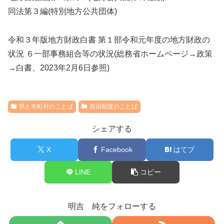
同法第３編(特別地方公共団体)
令和３年版地方財政白書 第１部令和元年度の地方財政の
状況 ６一部事務組合等の状況(総務省ホームページ→政策
→白書、2023年2月6日参照)
県と市町村のことば
自治制度のことば
シェアする
X
Facebook
はてブ
LINE
コピー
明吉 純をフォローする