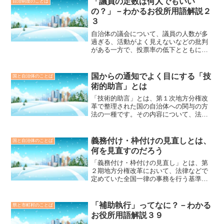
「議員の定数は何人でもいい
自治制度のことば
議員の権限を説明します。
の？」－わかるお役所用語解説２
３
自治体の議会について、議員の人数が多
過ぎる、活動がよく見えないなどの批判
がある一方で、投票率の低下とともに、
議員のなり手が不足し、選挙を行っても
無投票当選が多く、なかには定数割れが
常態化している議会もあり、民主主義や
国からの通知でよく目にする「技
国と自治体のことば
地方自治の機能不全をもたらしかねない
術的助言」とは
との指摘があります。本稿では、そうし
た問題を考える前提として、議員の定数
「技術的助言」とは、第１次地方分権改
の決め方や議員が任期途中で欠けた場合
革で整理された国の自治体への関与の方
の補充方法などについて、解説します。
法の一種です。その内容について、法的
拘束力や規範性を持たないことから「技
術的」と称されますが、これに反した事
務を行った場合には、国から是正を求め
義務付け・枠付けの見直しとは、
国と自治体のことば
られることもあります。
何を見直すのだろう
「義務付け・枠付けの見直し」とは、第
２期地方分権改革において、法律などで
定めていた全国一律の事務を行う基準に
ついて、自治体が条例で定めることがで
きるようにするものです。国の示す基準
のしばりの程度により、「従うべき基
「補助執行」ってなに？－わかる
県と市町村のことば
準」「参酌すべき基準」などがありま
お役所用語解説３９
す。