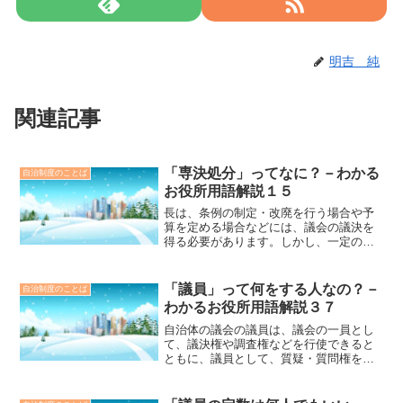
明吉 純
関連記事
「専決処分」ってなに？－わかる
自治制度のことば
お役所用語解説１５
長は、条例の制定・改廃を行う場合や予
算を定める場合などには、議会の議決を
得る必要があります。しかし、一定の理
由で議会の議決を得ることができないと
判断した場合には、事後承認でこれらの
ことを決定できます。これを長の「専決
「議員」って何をする人なの？－
自治制度のことば
処分」といいます。「専決処分」につい
わかるお役所用語解説３７
て、取り上げます。
自治体の議会の議員は、議会の一員とし
て、議決権や調査権などを行使できると
ともに、議員として、質疑・質問権を有
するほか、一定の数の議員の賛同を得れ
ば、臨時会の招集の請求や議案の提出を
することできます。本稿では、これらの