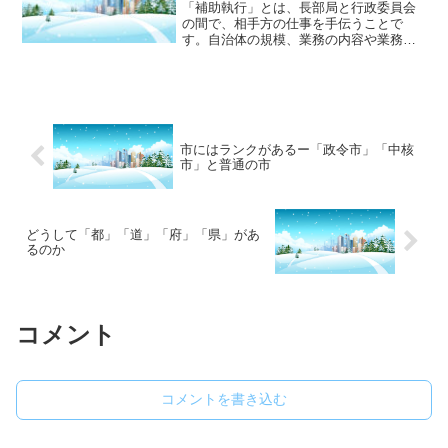
「補助執行」とは、長部局と行政委員会
の間で、相手方の仕事を手伝うことで
す。自治体の規模、業務の内容や業務量
によって、職員を別途配置して行うより
も、本務の傍ら手伝った方が効率的で合
理的な場合に用いられます。
市にはランクがあるー「政令市」「中核
市」と普通の市
どうして「都」「道」「府」「県」があ
るのか
コメント
コメントを書き込む